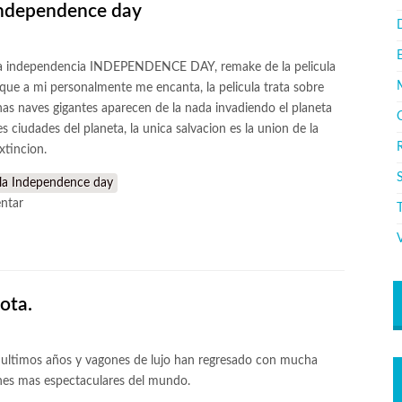
 Independence day
D
e la independencia INDEPENDENCE DAY, remake de la pelicula
que a mi personalmente me encanta, la pelicula trata sobre
unas naves gigantes aparecen de la nada invadiendo el planeta
 ciudades del planeta, la unica salvacion es la union de la
R
xtincion.
S
ula Independence day
ntar
V
nota.
os ultimos años y vagones de lujo han regresado con mucha
renes mas espectaculares del mundo.