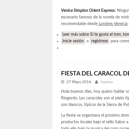
Venice Simplon Orient Express:
Ningun 
escenario famoso de la novela de miste
recomendable desde
Londres-Venecia
Leer más
sobre Si te gusta el tren, to
Inicie sesión
o
regístrese
para come
FIESTA DEL CARACOL D
27 Mayo 2016
Juanma
Hola buenos dias, hoy quiero hablar s
Riogordo. Los caracoles son el plato ti
son blancos, tipicos de la Sierra de Pul
La fiesta se organizara el proximo do
productos locales bajo el sello Sabor a
todo ello bajo la musica del coro rocie