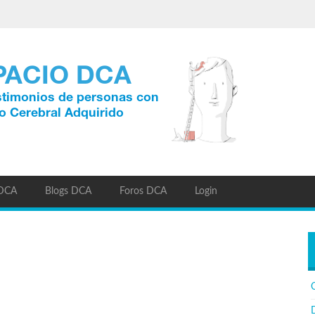
 DCA
Blogs DCA
Foros DCA
Login
C