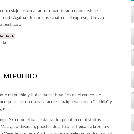
otro viaje provoca tanto romanticismo como este, el
rio de Agatha Christie ( asesinato en el expreso). Un viaje
espectacular.
ma nota.
ntar
E MI PUEBLO
obre mi pueblo y la decimoseptima fiesta del caracol de
pico pero no son unos caracoles cualquiera son en "caldillo" y
garin.
mingo 29 como el bar-restaurante que ofrecera distintos
 Málaga, o diverson, puestos de artesania tipica de la zona y
ro "Aire de lo nuestro" y los grupos de baile Gema Bravo y Loli