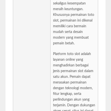
sekaligus kesempatan
meraih keuntungan.
Khususnya permainan toto
slot, permainan ini dikenal
memiliki cara bermain
mudah serta desain
modern yang membuat
pemain betah.
Platform toto slot adalah
layanan online yang
menghadirkan berbagai
jenis permainan slot dalam
satu akun. Pemain dapat
merasakan permainan
dengan teknologi modern,
fitur lengkap, serta
perlindungan akun yang
terjamin. Dengan dukungan
akses cepat, situs ini dapat