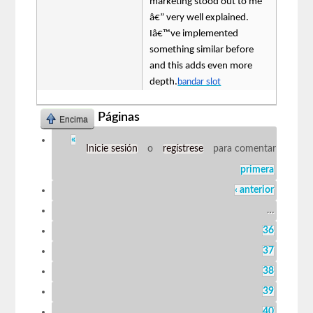
marketing stood out to me
â€” very well explained.
Iâ€™ve implemented
something similar before
and this adds even more
depth.
bandar slot
Páginas
Encima
«
Inicie sesión
o
regístrese
para comentar
primera
‹ anterior
…
36
37
38
39
40