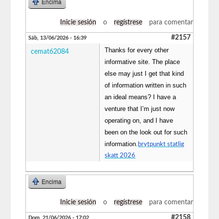
Encima
Inicie sesión
o
regístrese
para comentar
#2157
Sáb, 13/06/2026 - 16:39
Thanks for every other
cemat62084
informative site. The place
else may just I get that kind
of information written in such
an ideal means? I have a
venture that I’m just now
operating on, and I have
been on the look out for such
information.
brytpunkt statlig
skatt 2026
Encima
Inicie sesión
o
regístrese
para comentar
#2158
Dom, 21/06/2026 - 17:02