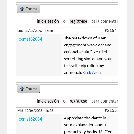
Encima
Inicie sesión
o
regístrese
para comentar
#2154
Lun, 08/06/2026 - 15:48
The breakdown of user
cemat62084
engagement was clear and
actionable. Iâ€™ve tried
something similar and your
tips will help refine my
approach.
Bitok Arena
Encima
Inicie sesión
o
regístrese
para comentar
#2155
Mié, 10/06/2026 - 16:56
Appreciate the clarity in
cemat62084
your explanation about
productivity hacks. Iâ€™ve