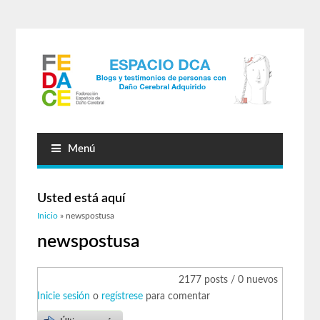
Menú
Usted está aquí
Inicio
» newspostusa
newspostusa
2177 posts / 0 nuevos
Inicie sesión
o
regístrese
para comentar