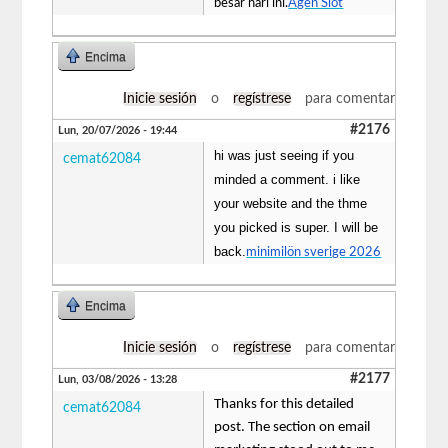
besar hari ini.
Agen Slot
Encima
Inicie sesión
o
regístrese
para comentar
#2176
Lun, 20/07/2026 - 19:44
hi was just seeing if you
cemat62084
minded a comment. i like
your website and the thme
you picked is super. I will be
back.
minimilön sverige 2026
Encima
Inicie sesión
o
regístrese
para comentar
#2177
Lun, 03/08/2026 - 13:28
Thanks for this detailed
cemat62084
post. The section on email