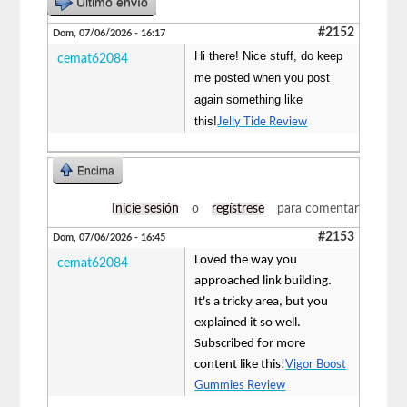
Último envío
#2152
Dom, 07/06/2026 - 16:17
Hi there! Nice stuff, do keep
cemat62084
me posted when you post
again something like
this!
Jelly Tide Review
Encima
Inicie sesión
o
regístrese
para comentar
#2153
Dom, 07/06/2026 - 16:45
Loved the way you
cemat62084
approached link building.
It's a tricky area, but you
explained it so well.
Subscribed for more
content like this!
Vigor Boost
Gummies Review