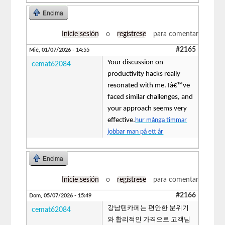
Encima
Inicie sesión
o
regístrese
para comentar
#2165
Mié, 01/07/2026 - 14:55
Your discussion on
cemat62084
productivity hacks really
resonated with me. Iâ€™ve
faced similar challenges, and
your approach seems very
effective.
hur många timmar
jobbar man på ett år
Encima
Inicie sesión
o
regístrese
para comentar
#2166
Dom, 05/07/2026 - 15:49
강남텐카페는 편안한 분위기
cemat62084
와 합리적인 가격으로 고객님