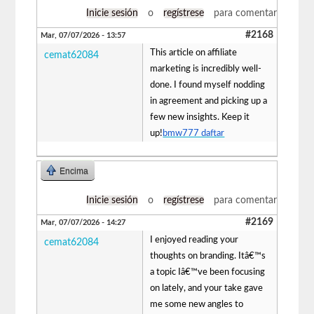
Inicie sesión
o
regístrese
para comentar
#2168
Mar, 07/07/2026 - 13:57
This article on affiliate
cemat62084
marketing is incredibly well-
done. I found myself nodding
in agreement and picking up a
few new insights. Keep it
up!
bmw777 daftar
Encima
Inicie sesión
o
regístrese
para comentar
#2169
Mar, 07/07/2026 - 14:27
I enjoyed reading your
cemat62084
thoughts on branding. Itâ€™s
a topic Iâ€™ve been focusing
on lately, and your take gave
me some new angles to