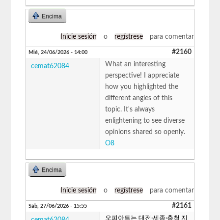
Encima
Inicie sesión
o
regístrese
para comentar
#2160
Mié, 24/06/2026 - 14:00
What an interesting
cemat62084
perspective! I appreciate
how you highlighted the
different angles of this
topic. It's always
enlightening to see diverse
opinions shared so openly.
O8
Encima
Inicie sesión
o
regístrese
para comentar
#2161
Sáb, 27/06/2026 - 15:55
오피아트는 대전·세종·충청 지
cemat62084