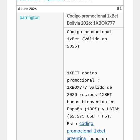
#1
6 June 2026
Código promocional 1xBet
barrington
Bolivia 2026: 1XBOX777
Código promocional
1xBet (Válido en
2026)
1XBET código
promocional :
1XBOX777 válido de
2026 recibes 1XBET
bonos bienvenida en
España (130€) y LATAM
($2.275 USD + FS).
Este
código
promocional 1xbet
argentina
bono de