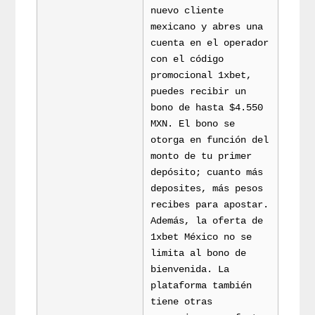
nuevo cliente
mexicano y abres una
cuenta en el operador
con el código
promocional 1xbet,
puedes recibir un
bono de hasta $4.550
MXN. El bono se
otorga en función del
monto de tu primer
depósito; cuanto más
deposites, más pesos
recibes para apostar.
Además, la oferta de
1xbet México no se
limita al bono de
bienvenida. La
plataforma también
tiene otras