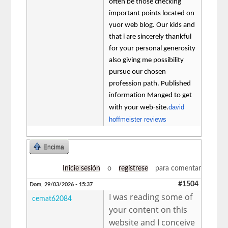
often be those checking
important points located on
yuor web blog. Our kids and
that i are sincerely thankful
for your personal generosity
also giving me possibility
pursue our chosen
profession path. Published
information Manged to get
david
with your web-site.
hoffmeister reviews
Encima
Inicie sesión
o
regístrese
para comentar
#1504
Dom, 29/03/2026 - 15:37
I was reading some of
cemat62084
your content on this
website and I conceive