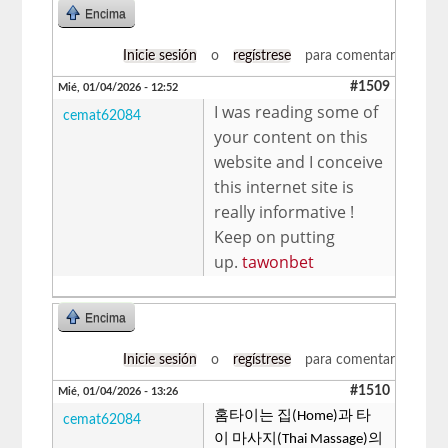
Encima
Inicie sesión
o
regístrese
para comentar
#1509
Mié, 01/04/2026 - 12:52
I was reading some of
cemat62084
your content on this
website and I conceive
this internet site is
really informative !
Keep on putting
up.
tawonbet
Encima
Inicie sesión
o
regístrese
para comentar
#1510
Mié, 01/04/2026 - 13:26
홈타이는 집(Home)과 타
cemat62084
이 마사지(Thai Massage)의