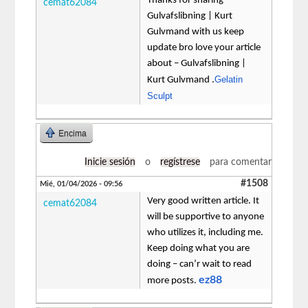
Thanks for sharing –
cemat62084
Gulvafslibning | Kurt
Gulvmand with us keep
update bro love your article
about – Gulvafslibning |
Gelatin
Kurt Gulvmand .
Sculpt
Encima
Inicie sesión
o
regístrese
para comentar
#1508
Mié, 01/04/2026 - 09:56
Very good written article. It
cemat62084
will be supportive to anyone
who utilizes it, including me.
Keep doing what you are
doing – can’r wait to read
ez88
more posts.