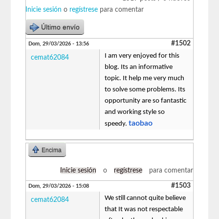
Inicie sesión
o
regístrese
para comentar
Último envío
#1502
Dom, 29/03/2026 - 13:56
I am very enjoyed for this
cemat62084
blog. Its an informative
topic. It help me very much
to solve some problems. Its
opportunity are so fantastic
and working style so
taobao
speedy.
Encima
Inicie sesión
o
regístrese
para comentar
#1503
Dom, 29/03/2026 - 15:08
We still cannot quite believe
cemat62084
that It was not respectable