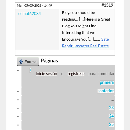
#1519
Mar, 05/05/2026 - 14:49
Blogs ou should be
cemat62084
reading… [...]Here is a Great
Blog You Might Find
Interesting that we
Encourage You[...]……
Gate
Repair Lancaster Real Estate
Páginas
Encima
«
Inicie sesión
o
regístrese
para comentar
primera
‹ anterior
…
23
24
25