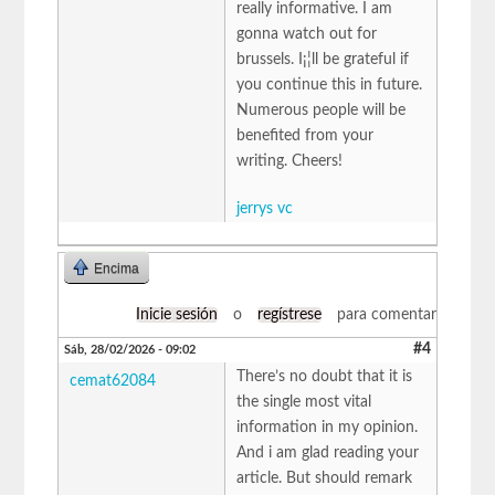
really informative. I am
gonna watch out for
brussels. I¡¦ll be grateful if
you continue this in future.
Numerous people will be
benefited from your
writing. Cheers!
jerrys vc
Encima
Inicie sesión
o
regístrese
para comentar
#4
Sáb, 28/02/2026 - 09:02
There’s no doubt that it is
cemat62084
the single most vital
information in my opinion.
And i am glad reading your
article. But should remark