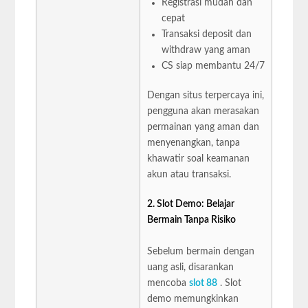
Registrasi mudah dan
cepat
Transaksi deposit dan
withdraw yang aman
CS siap membantu 24/7
Dengan situs terpercaya ini,
pengguna akan merasakan
permainan yang aman dan
menyenangkan, tanpa
khawatir soal keamanan
akun atau transaksi.
2. Slot Demo: Belajar
Bermain Tanpa Risiko
Sebelum bermain dengan
uang asli, disarankan
mencoba
slot 88
. Slot
demo memungkinkan