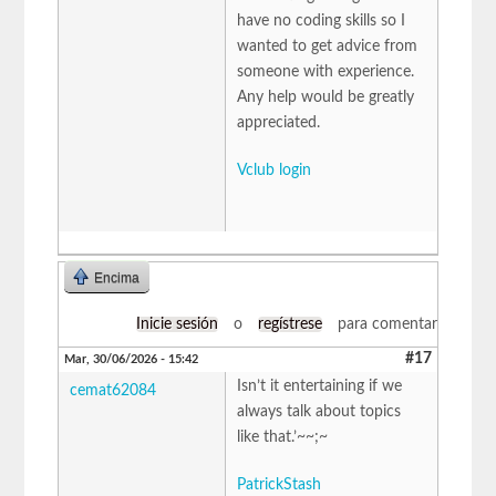
have no coding skills so I
wanted to get advice from
someone with experience.
Any help would be greatly
appreciated.
Vclub login
Encima
Inicie sesión
o
regístrese
para comentar
#17
Mar, 30/06/2026 - 15:42
Isn’t it entertaining if we
cemat62084
always talk about topics
like that.’~~;~
PatrickStash