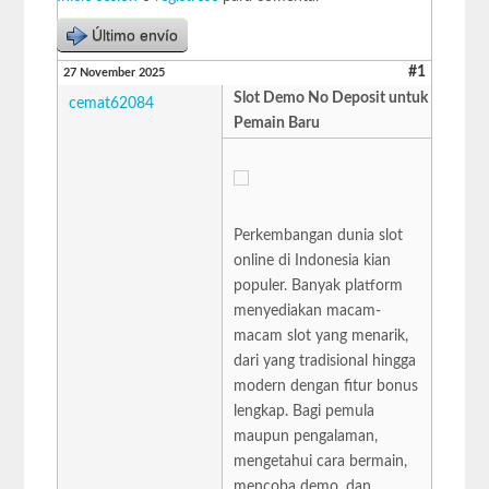
Último envío
#1
27 November 2025
Slot Demo No Deposit untuk
cemat62084
Pemain Baru
Perkembangan dunia slot
online di Indonesia kian
populer. Banyak platform
menyediakan macam-
macam slot yang menarik,
dari yang tradisional hingga
modern dengan fitur bonus
lengkap. Bagi pemula
maupun pengalaman,
mengetahui cara bermain,
mencoba demo, dan