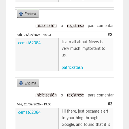
Encima
Inicie sesión
o
regístrese
para comentar
#2
Sáb, 21/02/2026 - 14:23
Learn all about News is
cemat62084
very much imptortant to
us.
patrickstash
Encima
Inicie sesión
o
regístrese
para comentar
#3
Mié, 25/02/2026 - 13:00
Hi there, just became alert
cemat62084
to your blog through
Google, and found that it is