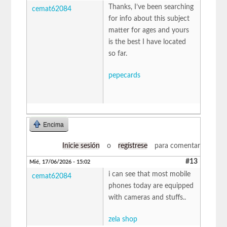
Thanks, I’ve been searching
cemat62084
for info about this subject
matter for ages and yours
is the best I have located
so far.
pepecards
Encima
Inicie sesión
o
regístrese
para comentar
#13
Mié, 17/06/2026 - 15:02
i can see that most mobile
cemat62084
phones today are equipped
with cameras and stuffs..
zela shop