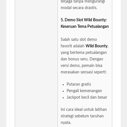
terjaga tanpa mengurangi
modal secara drastis.
5. Demo Slot Wild Bounty:
Keseruan Tema Petualangan
Salah satu slot demo
favorit adalah
Wild Bounty
,
yang bertema petualangan
dan bonus seru. Dengan
versi demo, pemain bisa
merasakan sensasi seperti:
Putaran gratis
Pengali kemenangan
Jackpot kecil dan besar
Ini cara ideal untuk latihan
strategi sebelum taruhan
nyata.