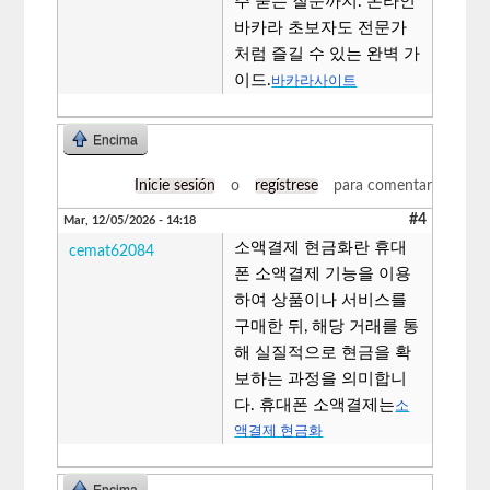
주 묻는 질문까지. 온라인
바카라 초보자도 전문가
처럼 즐길 수 있는 완벽 가
이드.
바카라사이트
Encima
Inicie sesión
o
regístrese
para comentar
#4
Mar, 12/05/2026 - 14:18
소액결제 현금화란 휴대
cemat62084
폰 소액결제 기능을 이용
하여 상품이나 서비스를
구매한 뒤, 해당 거래를 통
해 실질적으로 현금을 확
보하는 과정을 의미합니
다. 휴대폰 소액결제는
소
액결제 현금화
Encima