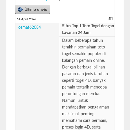
Último envío
#1
14 April 2026
Situs Top 1 Toto Togel dengan
cemat62084
Layanan 24 Jam
Dalam beberapa tahun
terakhir, permainan toto
togel semakin populer di
kalangan pemain online.
Dengan berbagai pilihan
pasaran dan jenis taruhan
seperti togel 4D, banyak
pemain tertarik mencoba
peruntungan mereka.
Namun, untuk
mendapatkan pengalaman
maksimal, penting
memahami cara bermain,
proses login 4D, serta