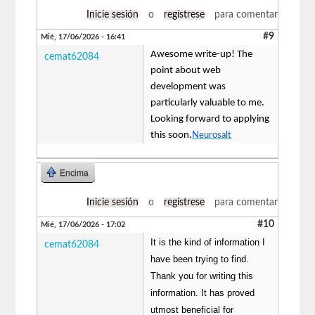
Inicie sesión
o
regístrese
para comentar
#9
Mié, 17/06/2026 - 16:41
Awesome write-up! The
cemat62084
point about web
development was
particularly valuable to me.
Looking forward to applying
this soon.
Neurosalt
Encima
Inicie sesión
o
regístrese
para comentar
#10
Mié, 17/06/2026 - 17:02
It is the kind of information I
cemat62084
have been trying to find.
Thank you for writing this
information. It has proved
utmost beneficial for