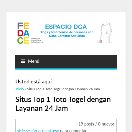
Menú
Usted está aquí
Inicio
» Situs Top 1 Toto Togel dengan Layanan 24 Jam
Situs Top 1 Toto Togel dengan
Layanan 24 Jam
19 posts / 0 nuevos
Inicie sesión
o
regístrese
para comentar