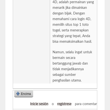
4D, adalah permainan yang
menarik jika dimainkan
dengan bijak. Dengan
memahami cara login 4D,
memilih situs top 1 toto
togel, serta menerapkan
strategi yang tepat, Anda
bisa memaksimalkan hasil.
Namun, selalu ingat untuk
bermain secara
bertanggung jawab dan
tidak menjadikannya
sebagai sumber
penghasilan utama.
Encima
Inicie sesión
o
regístrese
para comentar