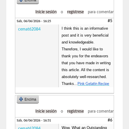
Inicie sesión
o
regístrese
para comentar
#5
Sáb, 06/06/2026 - 16:25
I think this is an informative
cemat62084
post and it is very beneficial
and knowledgeable.
Therefore, I would like to
thank you for the endeavors
that you have made in writing
this article. All the content is
absolutely well-researched.
Thanks...
Pink Gelatin Recipe
Encima
Inicie sesión
o
regístrese
para comentar
#6
Sáb, 06/06/2026 - 16:51
Wow, What an Outstanding
cemat62084