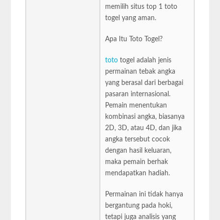
memilih situs top 1 toto
togel yang aman.
Apa Itu Toto Togel?
toto
togel adalah jenis
permainan tebak angka
yang berasal dari berbagai
pasaran internasional.
Pemain menentukan
kombinasi angka, biasanya
2D, 3D, atau 4D, dan jika
angka tersebut cocok
dengan hasil keluaran,
maka pemain berhak
mendapatkan hadiah.
Permainan ini tidak hanya
bergantung pada hoki,
tetapi juga analisis yang