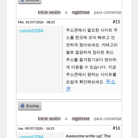
Inicie sesión
o
regístrese
para comentar
#15
Mié, 01/07/2026 - 08:25
주소콘에서 필요한 사이트 주
cemat62084
소를 한곳에 모아 빠르고 안
전하게 찾아보세요. 카테고리
별로 깔끔하게 정리된 최신
주소를 즐겨찾기보다 편리하
게 이용할 수 있습니다. 지금
주소콘에서 원하는 사이트를
주소
손쉽게 확인해보세요.
콘
Encima
Inicie sesión
o
regístrese
para comentar
#16
Jue, 09/07/2026 - 16:23
Awesome write-up! The
cemat62084