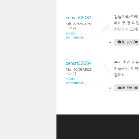
강남가라오케는
cemat62084
데이트 등 다
Sáb, 27/09/2025
- 12:24
​강남가라오케​​​
enlace
permanente
Inicie sesión
즉시 환전 가
cemat62084
지급하는 이
Mar, 30/09/2025
- 14:42
꽁머니
enlace
permanente
Inicie sesión