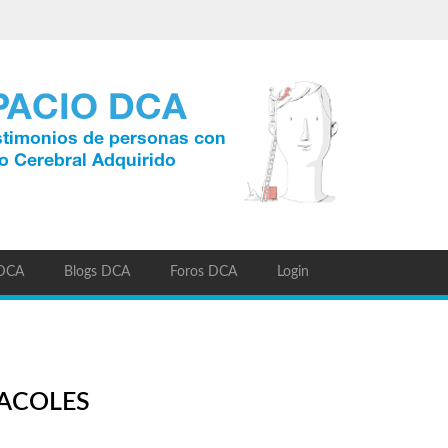
 DCA
Blogs DCA
Foros DCA
Login
RACOLES