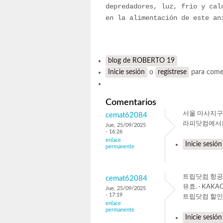
depredadores, luz, frio y cal
en la alimentación de este an
blog de ROBERTO 19
Inicie sesión
o
regístrese
para come
Comentarios
서울 마사지구
cemat62084
라피닷컴에서는
Jue, 25/09/2025
- 16:26
enlace
Inicie sesión
permanente
트립닷컴 항공권 
cemat62084
유효. · KAK
Jue, 25/09/2025
- 17:19
​트립닷컴 할인코
enlace
permanente
Inicie sesión