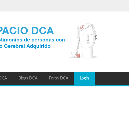
 DCA
Blogs DCA
Foros DCA
Login