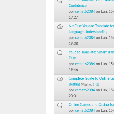
Youdao Translate App: Transl
Confidence
por
cemat62084
on Lun, 15
19:27
NetEase Youdao Translate fo
Language Understanding
por
cemat62084
on Lun, 15
19:38
Youdao Translate: Smart Tra
Easy
por
cemat62084
on Lun, 15
19:46
Complete Guide to Online G
Betting
(Página:
1
,
2
)
por
cemat62084
on Lun, 15
20:01
Online Games and Casino for A
por
cemat62084
on Lun, 15