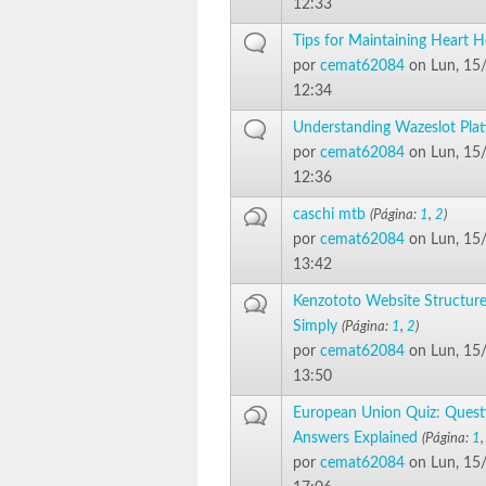
12:33
Tips for Maintaining Heart H
por
cemat62084
on Lun, 15
12:34
Understanding Wazeslot Pla
por
cemat62084
on Lun, 15
12:36
caschi mtb
(Página:
1
,
2
)
por
cemat62084
on Lun, 15
13:42
Kenzototo Website Structure
Simply
(Página:
1
,
2
)
por
cemat62084
on Lun, 15
13:50
European Union Quiz: Quest
Answers Explained
(Página:
1
por
cemat62084
on Lun, 15