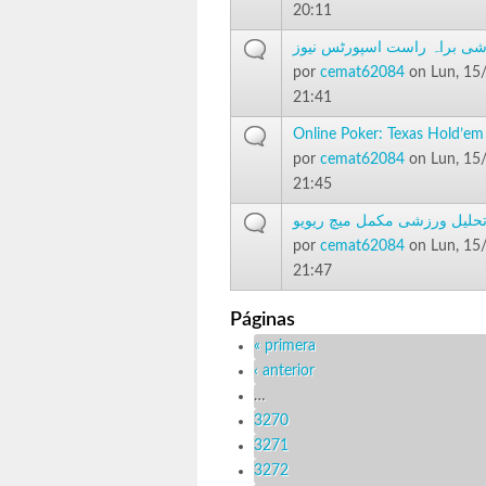
20:11
زشی براہ راست اسپورٹس نیوز
por
cemat62084
on Lun, 15
21:41
Online Poker: Texas Hold’em
por
cemat62084
on Lun, 15
21:45
حلیل ورزشی مکمل میچ ریویو
por
cemat62084
on Lun, 15
21:47
Páginas
« primera
‹ anterior
…
3270
3271
3272