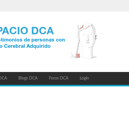
 DCA
Blogs DCA
Foros DCA
Login