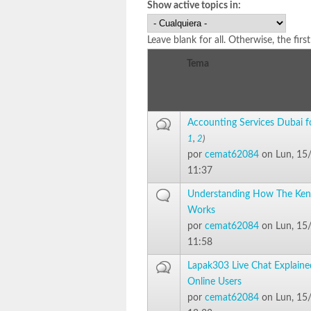
Show active topics in:
Leave blank for all. Otherwise, the firs
Tema
Accounting Services Dubai 
1
,
2
)
por
cemat62084
on Lun, 15
11:37
Understanding How The Ken
Works
por
cemat62084
on Lun, 15
11:58
Lapak303 Live Chat Explaine
Online Users
por
cemat62084
on Lun, 15