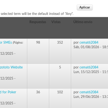
t selected term will be the default instead of "Any".
Respuestas
Vistas
Último envío
for SMEs
98
352
por
cemat62084
(Página:
Sáb, 01/08/2026 - 18:
/12/2025 -
zototo Website
5
por
cemat62084
Lun, 15/12/2025 - 11:
/12/2025 -
d for Poker
36
102
por
cemat62084
Lun, 29/06/2026 - 13:
/12/2025 -