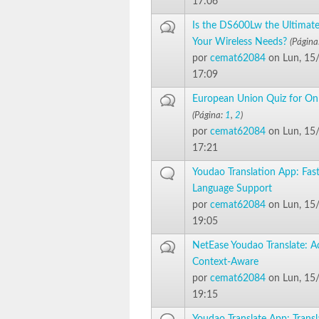
17:06
Is the DS600Lw the Ultimate
Your Wireless Needs?
(Página
por
cemat62084
on Lun, 15
17:09
European Union Quiz for Onl
(Página:
1
,
2
)
por
cemat62084
on Lun, 15
17:21
Youdao Translation App: Fast
Language Support
por
cemat62084
on Lun, 15
19:05
NetEase Youdao Translate: A
Context-Aware
por
cemat62084
on Lun, 15
19:15