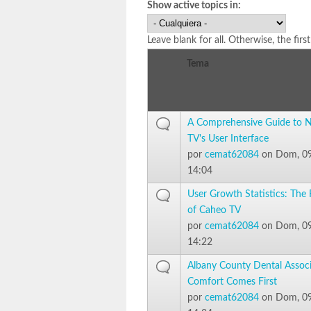
Show active topics in:
Leave blank for all. Otherwise, the firs
Tema
A Comprehensive Guide to N
TV's User Interface
por
cemat62084
on Dom, 09
14:04
User Growth Statistics: The 
of Caheo TV
por
cemat62084
on Dom, 09
14:22
Albany County Dental Assoc
Comfort Comes First
por
cemat62084
on Dom, 09