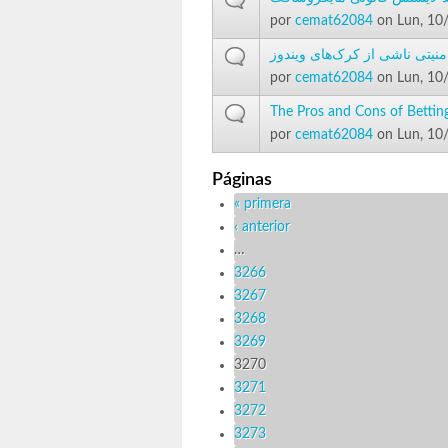
por
cemat62084
on Lun, 10
نیتی ناشی از کرک‌های ویندوز
por
cemat62084
on Lun, 10
The Pros and Cons of Bettin
por
cemat62084
on Lun, 10
Páginas
« primera
‹ anterior
…
3266
3267
3268
3269
3270
3271
3272
3273