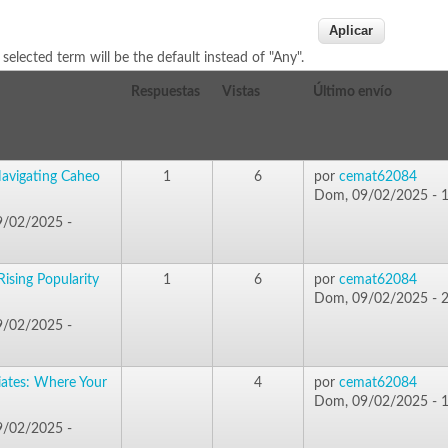
t selected term will be the default instead of "Any".
Respuestas
Vistas
Último envío
avigating Caheo
1
6
por
cemat62084
Dom, 09/02/2025 - 
/02/2025 -
Rising Popularity
1
6
por
cemat62084
Dom, 09/02/2025 - 
/02/2025 -
iates: Where Your
4
por
cemat62084
Dom, 09/02/2025 - 
/02/2025 -