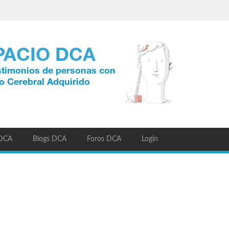
 DCA
Blogs DCA
Foros DCA
Login