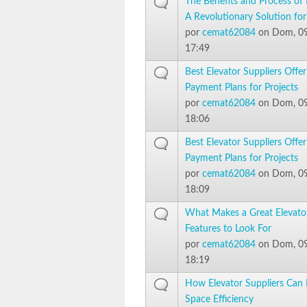
The Benefits and Process of 
A Revolutionary Solution for
por
cemat62084
on Dom, 09
17:49
Best Elevator Suppliers Offer
Payment Plans for Projects
por
cemat62084
on Dom, 09
18:06
Best Elevator Suppliers Offer
Payment Plans for Projects
por
cemat62084
on Dom, 09
18:09
What Makes a Great Elevator
Features to Look For
por
cemat62084
on Dom, 09
18:19
How Elevator Suppliers Can
Space Efficiency