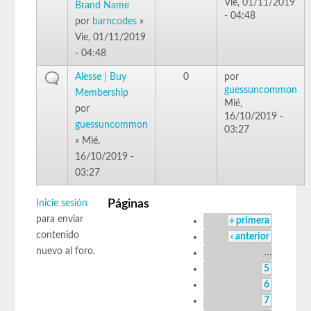
Vie, 01/11/2019
Brand Name
- 04:48
por
barncodes
»
Vie, 01/11/2019
- 04:48
Alesse | Buy
0
por
guessuncommon
Membership
Mié,
por
16/10/2019 -
guessuncommon
03:27
» Mié,
16/10/2019 -
03:27
Páginas
Inicie sesión
para enviar
« primera
contenido
‹ anterior
nuevo al foro.
…
5
6
7