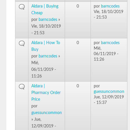
Aldara | Buying
0
por
barncodes
Vie, 18/10/2019
Cheap
- 21:53
por
barncodes
»
Vie, 18/10/2019
- 21:53
Aldara | How To
0
por
barncodes
Mié,
Buy
06/11/2019 -
por
barncodes
»
11:26
Mié,
06/11/2019 -
11:26
Aldara |
0
por
guessuncommon
Pharmacy Order
Jue, 12/09/2019
Price
- 15:37
por
guessuncommon
» Jue,
12/09/2019 -