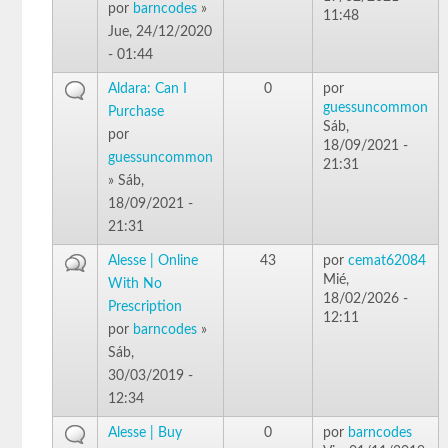
por
barncodes
»
11:48
Jue, 24/12/2020
- 01:44
Aldara: Can I
0
por
guessuncommon
Purchase
Sáb,
por
18/09/2021 -
guessuncommon
21:31
» Sáb,
18/09/2021 -
21:31
Alesse | Online
43
por
cemat62084
Mié,
With No
18/02/2026 -
Prescription
12:11
por
barncodes
»
Sáb,
30/03/2019 -
12:34
Alesse | Buy
0
por
barncodes