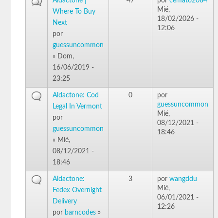
Aldactone |
47
por
cemat62084
Mié,
Where To Buy
18/02/2026 -
Next
12:06
por
guessuncommon
» Dom,
16/06/2019 -
23:25
Aldactone: Cod
0
por
guessuncommon
Legal In Vermont
Mié,
por
08/12/2021 -
guessuncommon
18:46
» Mié,
08/12/2021 -
18:46
Aldactone:
3
por
wangddu
Mié,
Fedex Overnight
06/01/2021 -
Delivery
12:26
por
barncodes
»