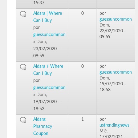
15:37
Aldara | Where
0
por
guessuncommon
Can I Buy
Dom,
por
23/02/2020 -
guessuncommon
09:59
» Dom,
23/02/2020 -
09:59
Aldara ⚕️ Where
0
por
guessuncommon
Can I Buy
Dom,
por
19/07/2020 -
guessuncommon
18:53
» Dom,
19/07/2020 -
18:53
Aldara:
1
por
ustrendingnews
Pharmacy
Mié,
Coupon
17/02/2021 -