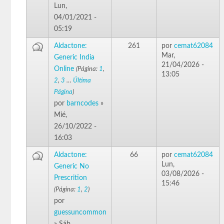
Lun,
04/01/2021 -
05:19
Aldactone:
261
por
cemat62084
Mar,
Generic India
21/04/2026 -
Online
(Página:
1
,
13:05
2
,
3
…
Última
Página
)
por
barncodes
»
Mié,
26/10/2022 -
16:03
Aldactone:
66
por
cemat62084
Lun,
Generic No
03/08/2026 -
Prescrition
15:46
(Página:
1
,
2
)
por
guessuncommon
» Sáb,