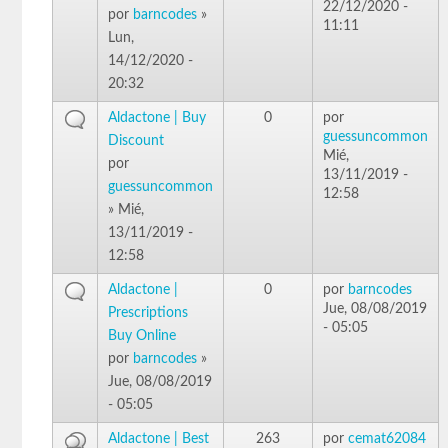
22/12/2020 -
por
barncodes
»
11:11
Lun,
14/12/2020 -
20:32
Aldactone | Buy
0
por
guessuncommon
Discount
Mié,
por
13/11/2019 -
guessuncommon
12:58
» Mié,
13/11/2019 -
12:58
Aldactone |
0
por
barncodes
Jue, 08/08/2019
Prescriptions
- 05:05
Buy Online
por
barncodes
»
Jue, 08/08/2019
- 05:05
Aldactone | Best
263
por
cemat62084