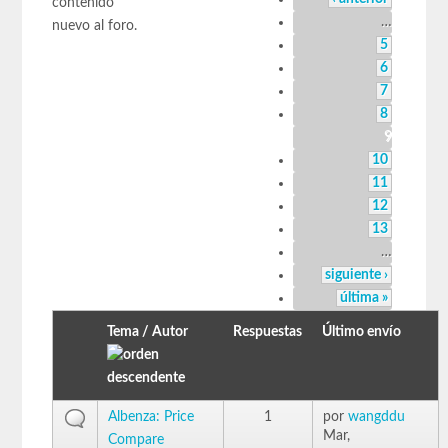
contenido
…
nuevo al foro.
5
6
7
8
9
10
11
12
13
…
siguiente ›
última »
Tema / Autor
Respuestas
Último envío
Albenza: Price
1
por
wangddu
Mar,
Compare