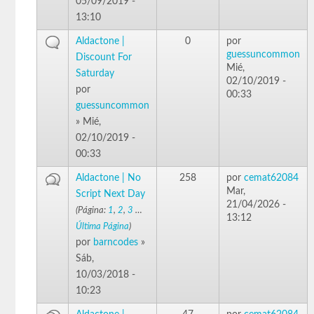
05/09/2019 -
13:10
Aldactone |
0
por
guessuncommon
Discount For
Mié,
Saturday
02/10/2019 -
por
00:33
guessuncommon
» Mié,
02/10/2019 -
00:33
Aldactone | No
258
por
cemat62084
Mar,
Script Next Day
21/04/2026 -
(Página:
1
,
2
,
3
…
13:12
Última Página
)
por
barncodes
»
Sáb,
10/03/2018 -
10:23