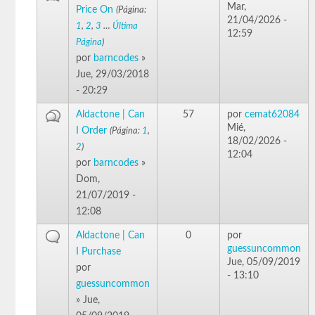
Mar,
Price On
(Página:
21/04/2026 -
1
,
2
,
3
…
Última
12:59
Página
)
por
barncodes
»
Jue, 29/03/2018
- 20:29
Aldactone | Can
57
por
cemat62084
Mié,
I Order
(Página:
1
,
18/02/2026 -
2
)
12:04
por
barncodes
»
Dom,
21/07/2019 -
12:08
Aldactone | Can
0
por
guessuncommon
I Purchase
Jue, 05/09/2019
por
- 13:10
guessuncommon
» Jue,