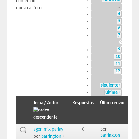
contenido
…
nuevo al foro.
4
5
6
7
8
9
10
11
12
…
siguiente ›
última »
Tema / Autor
Respuestas
Último envío
agen mix parlay
0
por
barrington
por
barrington
»