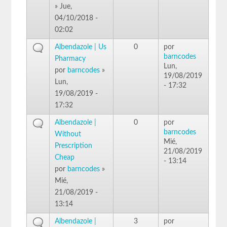
» Jue,
04/10/2018 -
02:02
Albendazole | Us
0
por
barncodes
Pharmacy
Lun,
por
barncodes
»
19/08/2019
Lun,
- 17:32
19/08/2019 -
17:32
Albendazole |
0
por
barncodes
Without
Mié,
Prescription
21/08/2019
Cheap
- 13:14
por
barncodes
»
Mié,
21/08/2019 -
13:14
Albendazole |
3
por