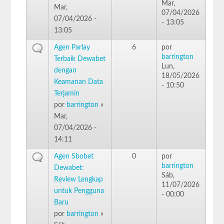
Mar,
Mar,
07/04/2026
07/04/2026 -
- 13:05
13:05
Agen Parlay
6
por
barrington
Terbaik Dewabet
Lun,
dengan
18/05/2026
Keamanan Data
- 10:50
Terjamin
por
barrington
»
Mar,
07/04/2026 -
14:11
Agen Sbobet
0
por
barrington
Dewabet:
Sáb,
Review Lengkap
11/07/2026
untuk Pengguna
- 00:00
Baru
por
barrington
»