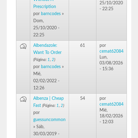
25/10/2020
Prescription
- 22:25
por
barncodes
»
Dom,
25/10/2020 -
22:25
Albendazole:
61
por
cemat62084
Want To Order
Lun,
(Página:
1
,
2
)
03/08/2026
por
barncodes
»
- 15:36
Mié,
02/02/2022 -
12:26
Albenza | Cheap
54
por
cemat62084
Fast
(Página:
1
,
2
)
Mié,
por
18/02/2026
guessuncommon
- 12:03
» Sáb,
30/03/2019 -