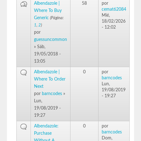
Albendazole |
58
por
cemat62084
Where To Buy
Mié,
Generic
(Página:
18/02/2026
1
,
2
)
- 12:02
por
guessuncommon
» Sáb,
19/05/2018 -
13:05
Albendazole |
0
por
barncodes
Where To Order
Lun,
Next
19/08/2019
por
barncodes
»
- 19:27
Lun,
19/08/2019 -
19:27
Albendazole:
0
por
barncodes
Purchase
Dom,
Without A