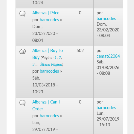
10:24
Albenza | Price
0
por
barncodes
por
barncodes
»
Dom,
Dom,
23/02/2020
23/02/2020 -
- 08:04
08:04
Albenza | Buy To
502
por
cemat62084
Buy
(Página:
1
,
2
,
Sáb,
3
…
Última Página
)
01/08/2026
por
barncodes
»
- 08:08
Sáb,
10/03/2018 -
10:23
Albenza | Can I
0
por
barncodes
Order
Lun,
por
barncodes
»
29/07/2019
Lun,
- 15:13
29/07/2019 -