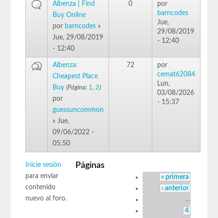
Albenza | Find
0
por
barncodes
Buy Online
Jue,
por
barncodes
»
29/08/2019
Jue, 29/08/2019
- 12:40
- 12:40
Albenza:
72
por
cemat62084
Cheapest Place
Lun,
Buy
(Página:
1
,
2
)
03/08/2026
por
- 15:37
guessuncommon
» Jue,
09/06/2022 -
05:50
Páginas
Inicie sesión
para enviar
« primera
contenido
‹ anterior
nuevo al foro.
…
4