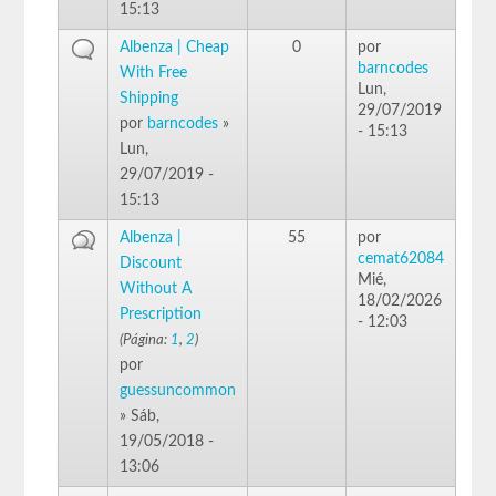
15:13
Albenza | Cheap
0
por
barncodes
With Free
Lun,
Shipping
29/07/2019
por
barncodes
»
- 15:13
Lun,
29/07/2019 -
15:13
Albenza |
55
por
cemat62084
Discount
Mié,
Without A
18/02/2026
Prescription
- 12:03
(Página:
1
,
2
)
por
guessuncommon
» Sáb,
19/05/2018 -
13:06