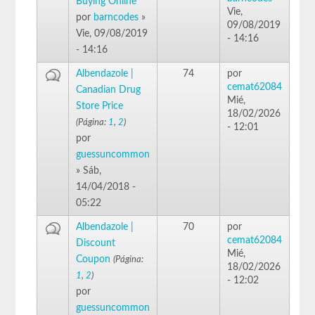
Buying Online
Vie,
por
barncodes
»
09/08/2019
Vie, 09/08/2019
- 14:16
- 14:16
Albendazole |
74
por
cemat62084
Canadian Drug
Mié,
Store Price
18/02/2026
(Página:
1
,
2
)
- 12:01
por
guessuncommon
» Sáb,
14/04/2018 -
05:22
Albendazole |
70
por
cemat62084
Discount
Mié,
Coupon
(Página:
18/02/2026
1
,
2
)
- 12:02
por
guessuncommon