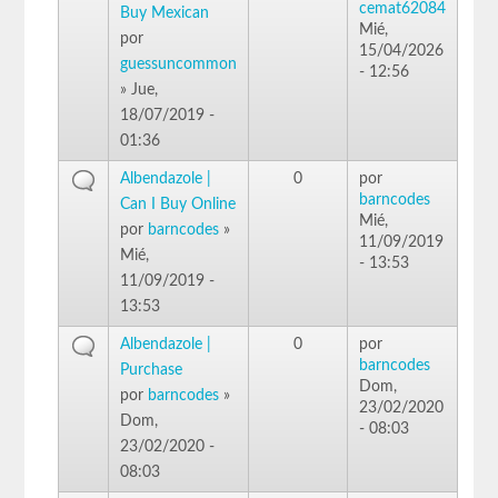
cemat62084
Buy Mexican
Mié,
por
15/04/2026
guessuncommon
- 12:56
» Jue,
18/07/2019 -
01:36
Albendazole |
0
por
barncodes
Can I Buy Online
Mié,
por
barncodes
»
11/09/2019
Mié,
- 13:53
11/09/2019 -
13:53
Albendazole |
0
por
barncodes
Purchase
Dom,
por
barncodes
»
23/02/2020
Dom,
- 08:03
23/02/2020 -
08:03