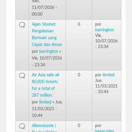
Sáb,
11/07/2026 -
00:00
Agen Sbobet:
0
por
barrington
Pengalaman
Vie,
Bermain yang
10/07/2026
Cepat dan Aman
- 23:34
por
barrington
»
Vie, 10/07/2026
- 23:34
Air Asia sells all
0
por
limited
Jue,
80,000 tickets
11/03/2021
for a total of
- 10:44
287 million.
por
limited
» Jue,
11/03/2021 -
10:44
Albendazole |
0
por
barncodes