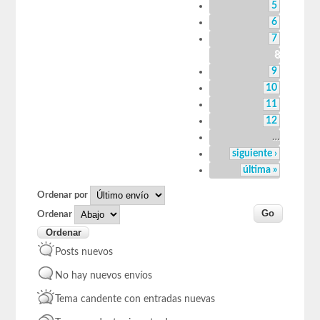
5
6
7
8
9
10
11
12
…
siguiente ›
última »
Ordenar por
Ordenar
Posts nuevos
No hay nuevos envíos
Tema candente con entradas nuevas